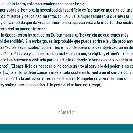
 que, por lo tanto, estamos condenados hacer hablar.
, por sobre el hombre, la necesidad del sacrificio es “porque en nuestra cultura 
los muertos y de los nacimientos”(p. 64). Es la mujer también la que lleva la
y en la medida que da vida asimismo entrega esa vida a la muerte. Una cuali
ternidad un poder aterrador.
 la época- en su Introducción Dufourmantelle, “hoy en día no queremos más
e ni defendible”. Sin embargo, es improbable que pueda abrirse la vida propiam
 las “zonas sacrificiales” son límites en donde opera una desubjetivación en do
“entre” lo vivo y lo muerto, lo animal y lo humano, la vigilia y el sueño. Y es 
ello tan buscada y visitada por los artistas-, donde “a veces es la violencia la
to”. “El sacrificio es necesario, no como un rito al servicio del poder, sino 
a, […] la vida no debe conservarse a toda costa en formol o en el simple con
 julio de 2017 la autora se internó en el mar de Pampelonne al ver dos niños
te, ambos fueron salvados. Ella pasó al otro lado del riesgo)
Anterior