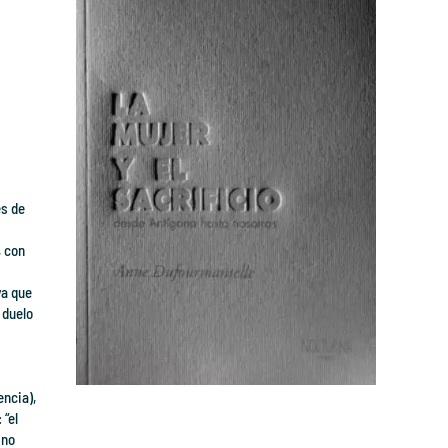
es de
, con
ya que
 duelo
encia),
 “el
 no