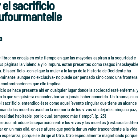
el sacrificio
ufourmantelle
a
 libro: no encaja en este tiempo en que las mayorías aspiran a la seguridad e
sus páginas la violencia y lo impuro, están presentes como rasgos insoslayabl
. El sacrificio -con el que la mujer a lo largo de la historia de Occidente ha
ominante, aunque no exclusiva- no puede ser pensado sino como una frontera
 contaminaciones que ello implica.
icio se hace presente ahí en cualquier lugar donde la sociedad esté enferma, 
o lo que se quisiera esconder, borrar o jamás haber conocido. Un trauma, o un
l sacrificio, entendido éste como aquel “evento singular que tiene un alcance
 cuando los muertos asedian la memoria de los vivos sin dejarles ninguna paz,
ealidad habitable, por lo cual, tampoco más tiempo”. (p. 23)
etido introduce la separación entre los vivos y los muertos (restaura la difer
ar en un más allá, en ese afuera que podría dar un valor trascendente a la vida:
la esperanza, porque se dirige al Otro. Otro especialmente magnificado porque