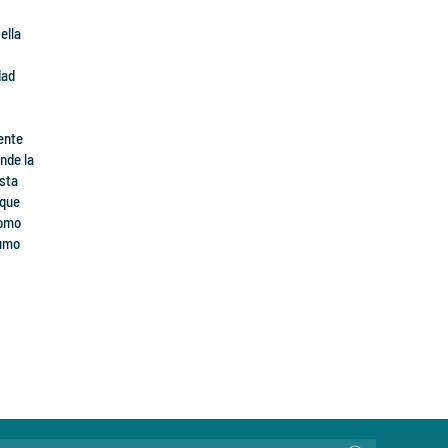
ella
dad
ente
nde la
esta
 que
como
sumo